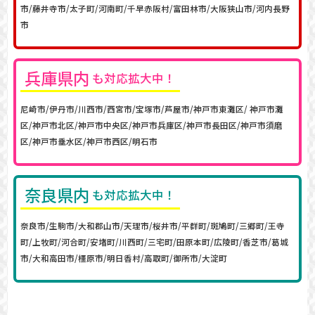
市/藤井寺市/太子町/河南町/千早赤阪村/富田林市/大阪狭山市/河内長野
市
兵庫
県内
も対応拡大中！
尼崎市/伊丹市/川西市/西宮市/宝塚市/芦屋市/神戸市東灘区/ 神戸市灘
区/神戸市北区/神戸市中央区/神戸市兵庫区/神戸市長田区/神戸市須磨
区/神戸市垂水区/神戸市西区/明石市
奈良県内
も対応拡大中！
奈良市/生駒市/大和郡山市/天理市/桜井市/平群町/斑鳩町/三郷町/王寺
町/上牧町/河合町/安堵町/川西町/三宅町/田原本町/広陵町/香芝市/葛城
市/大和高田市/橿原市/明日香村/高取町/御所市/大淀町