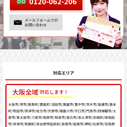
0120-062-206
メールフォームでの
お問い合わせ
対応エリア
大阪
全域
対応します！
大阪市/堺市/能勢町/豊能町/池田市/箕面市/豊中市/茨木市/高槻市/島本
町/吹田市/摂津市/枚方市/交野市/寝屋川市/守口市/門真市/四條畷市/大
東市/東大阪市/八尾市/柏原市/和泉市/高石市/泉大津市/忠岡町/岸和田
市/貝塚市/熊取町/泉佐野市田尻町/泉南市/阪南市/岬町/松原市/羽曳野