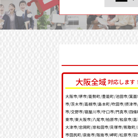
大阪
全域
対応します
大阪市/堺市/能勢町/豊能町/池田市/箕面
市/茨木市/高槻市/島本町/吹田市/摂津市
市/交野市/寝屋川市/守口市/門真市/四條
東市/東大阪市/八尾市/柏原市/和泉市/高
大津市/忠岡町/岸和田市/貝塚市/熊取町
市田尻町/泉南市/阪南市/岬町/松原市/羽