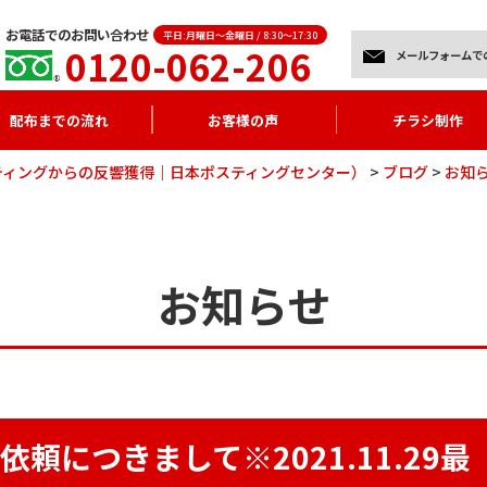
お電話でのお問い合わせ
平日:月曜日～金曜日 / 8:30～17:30
0120-062-206
メールフォームで
配布までの流れ
お客様の声
チラシ制作
ティングからの反響獲得｜日本ポスティングセンター）
>
ブログ
>
お知
お知らせ
頼につきまして※2021.11.29最