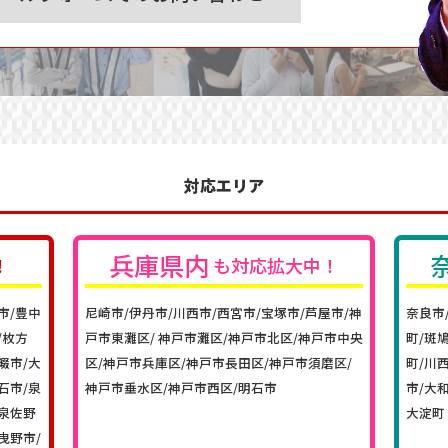
対応エリア
兵庫
県内
！
も対応拡大中！
市/豊中
尼崎市/伊丹市/川西市/西宮市/宝塚市/芦屋市/神
奈良市
/枚方
戸市東灘区/ 神戸市灘区/神戸市北区/神戸市中央
町/斑
畷市/大
区/神戸市兵庫区/神戸市長田区/神戸市須磨区/
町/川
石市/泉
神戸市垂水区/神戸市西区/明石市
市/大
/泉佐野
大淀町
曳野市/