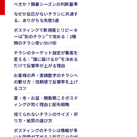
べきか？酷暑シーズンの判断基準
なぜか反応がないチラシに共通す
る、ありがちな失敗5選
ポスティングで新規客とリピータ
ーは"別のチラシ"で攻める｜2種
類のチラシ使い分け術
チラシのターゲット設定が集客を
変える｜"誰に届けるか"を決める
だけで反響率が上がる理由
お客様の声・実績数字のチラシへ
の載せ方｜信頼感で反響率を上げ
るコツ
夏・冬・お盆…閑散期こそポステ
ィングが効く理由と配布戦略
捨てられないチラシのサイズ・折
り方・紙質の選び方
ポスティングのチラシは情報が多
いと効果が下がる？反応につなが