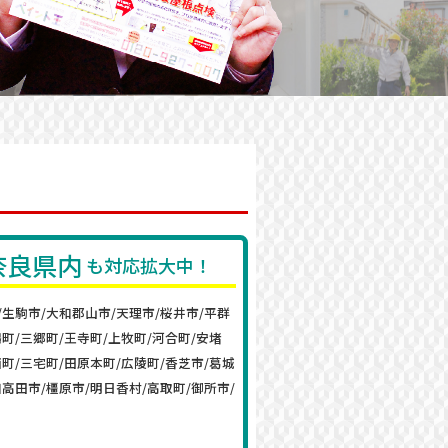
奈良県内
も対応拡大中！
/生駒市/大和郡山市/天理市/桜井市/平群
鳩町/三郷町/王寺町/上牧町/河合町/安堵
西町/三宅町/田原本町/広陵町/香芝市/葛城
和高田市/橿原市/明日香村/高取町/御所市/