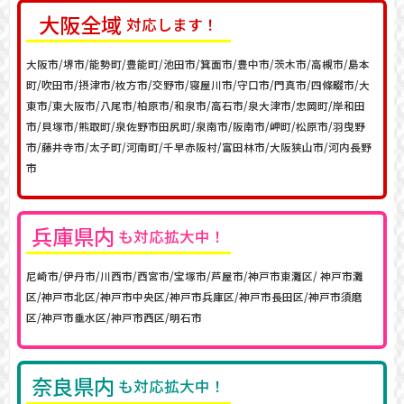
大阪
全域
対応します！
大阪市/堺市/能勢町/豊能町/池田市/箕面市/豊中市/茨木市/高槻市/島本
町/吹田市/摂津市/枚方市/交野市/寝屋川市/守口市/門真市/四條畷市/大
東市/東大阪市/八尾市/柏原市/和泉市/高石市/泉大津市/忠岡町/岸和田
市/貝塚市/熊取町/泉佐野市田尻町/泉南市/阪南市/岬町/松原市/羽曳野
市/藤井寺市/太子町/河南町/千早赤阪村/富田林市/大阪狭山市/河内長野
市
兵庫
県内
も対応拡大中！
尼崎市/伊丹市/川西市/西宮市/宝塚市/芦屋市/神戸市東灘区/ 神戸市灘
区/神戸市北区/神戸市中央区/神戸市兵庫区/神戸市長田区/神戸市須磨
区/神戸市垂水区/神戸市西区/明石市
奈良県内
も対応拡大中！