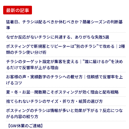
最新の記事
猛暑日、チラシは配るべきか休むべきか？酷暑シーズンの判断基
準
なぜか反応がないチラシに共通する、ありがちな失敗5選
ポスティングで新規客とリピーターは"別のチラシ"で攻める｜2種
類のチラシ使い分け術
チラシのターゲット設定が集客を変える｜"誰に届けるか"を決め
るだけで反響率が上がる理由
お客様の声・実績数字のチラシへの載せ方｜信頼感で反響率を上
げるコツ
夏・冬・お盆…閑散期こそポスティングが効く理由と配布戦略
捨てられないチラシのサイズ・折り方・紙質の選び方
ポスティングのチラシは情報が多いと効果が下がる？反応につな
がる内容の絞り方
【GW休業のご連絡】