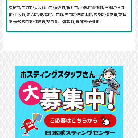
奈良市/生駒市/大和郡山市/天理市/桜井市/平群町/斑鳩町/三郷町/王寺
町/上牧町/河合町/安堵町/川西町/三宅町/田原本町/広陵町/香芝市/葛城
市/大和高田市/橿原市/明日香村/高取町/御所市/大淀町