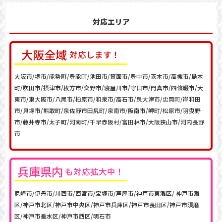
対応エリア
大阪
全域
対応します！
大阪市/堺市/能勢町/豊能町/池田市/箕面市/豊中市/茨木市/高槻市/島本
町/吹田市/摂津市/枚方市/交野市/寝屋川市/守口市/門真市/四條畷市/大
東市/東大阪市/八尾市/柏原市/和泉市/高石市/泉大津市/忠岡町/岸和田
市/貝塚市/熊取町/泉佐野市田尻町/泉南市/阪南市/岬町/松原市/羽曳野
市/藤井寺市/太子町/河南町/千早赤阪村/富田林市/大阪狭山市/河内長野
市
兵庫
県内
も対応拡大中！
尼崎市/伊丹市/川西市/西宮市/宝塚市/芦屋市/神戸市東灘区/ 神戸市灘
区/神戸市北区/神戸市中央区/神戸市兵庫区/神戸市長田区/神戸市須磨
区/神戸市垂水区/神戸市西区/明石市