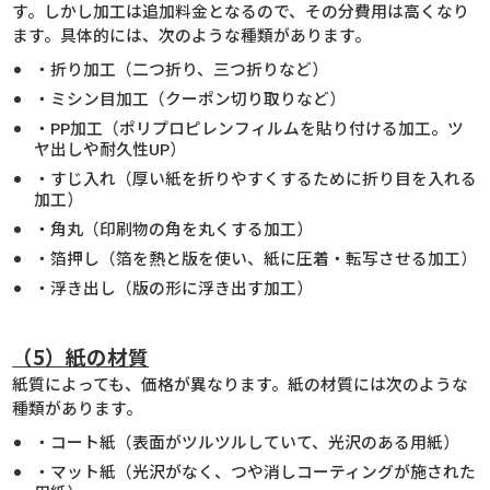
す。しかし加工は追加料金となるので、その分費用は高くなり
ます。具体的には、次のような種類があります。
・折り加工（二つ折り、三つ折りなど）
・ミシン目加工（クーポン切り取りなど）
・PP加工（ポリプロピレンフィルムを貼り付ける加工。ツ
ヤ出しや耐久性UP）
・すじ入れ（厚い紙を折りやすくするために折り目を入れる
加工）
・角丸（印刷物の角を丸くする加工）
・箔押し（箔を熱と版を使い、紙に圧着・転写させる加工）
・浮き出し（版の形に浮き出す加工）
（5）紙の材質
紙質によっても、価格が異なります。紙の材質には次のような
種類があります。
・コート紙（表面がツルツルしていて、光沢のある用紙）
・マット紙（光沢がなく、つや消しコーティングが施された