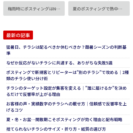
梅雨時にポスティングはNG？効果的な雨対策と注意点
夏のポスティングで熱中症を防ぐ！現場で実践すべき5つの対策
最新の記事
猛暑日、チラシは配るべきか休むべきか？酷暑シーズンの判断基
準
なぜか反応がないチラシに共通する、ありがちな失敗5選
ポスティングで新規客とリピーターは"別のチラシ"で攻める｜2種
類のチラシ使い分け術
チラシのターゲット設定が集客を変える｜"誰に届けるか"を決め
るだけで反響率が上がる理由
お客様の声・実績数字のチラシへの載せ方｜信頼感で反響率を上
げるコツ
夏・冬・お盆…閑散期こそポスティングが効く理由と配布戦略
捨てられないチラシのサイズ・折り方・紙質の選び方