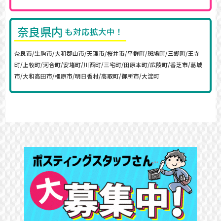
奈良県内
も対応拡大中！
奈良市/生駒市/大和郡山市/天理市/桜井市/平群町/斑鳩町/三郷町/王寺
町/上牧町/河合町/安堵町/川西町/三宅町/田原本町/広陵町/香芝市/葛城
市/大和高田市/橿原市/明日香村/高取町/御所市/大淀町