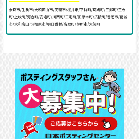
奈良市/生駒市/大和郡山市/天理市/桜井市/平群町/斑鳩町/三郷町/王寺
町/上牧町/河合町/安堵町/川西町/三宅町/田原本町/広陵町/香芝市/葛城
市/大和高田市/橿原市/明日香村/高取町/御所市/大淀町