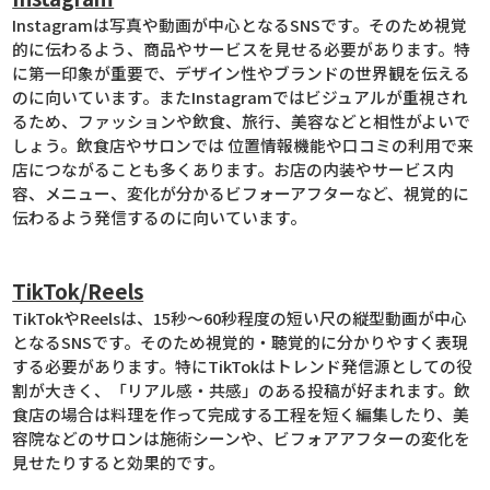
Instagramは写真や動画が中心となるSNSです。そのため視覚
的に伝わるよう、商品やサービスを見せる必要があります。特
に第一印象が重要で、デザイン性やブランドの世界観を伝える
のに向いています。またInstagramではビジュアルが重視され
るため、ファッションや飲食、旅行、美容などと相性がよいで
しょう。飲食店やサロンでは 位置情報機能や口コミの利用で来
店につながることも多くあります。お店の内装やサービス内
容、メニュー、変化が分かるビフォーアフターなど、視覚的に
伝わるよう発信するのに向いています。
TikTok/Reels
TikTokやReelsは、15秒〜60秒程度の短い尺の縦型動画が中心
となるSNSです。そのため視覚的・聴覚的に分かりやすく表現
する必要があります。特にTikTokはトレンド発信源としての役
割が大きく、「リアル感・共感」のある投稿が好まれます。飲
食店の場合は料理を作って完成する工程を短く編集したり、美
容院などのサロンは施術シーンや、ビフォアアフターの変化を
見せたりすると効果的です。