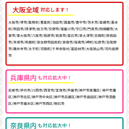
大阪
全域
対応します！
大阪市/堺市/能勢町/豊能町/池田市/箕面市/豊中市/茨木市/高槻市/島本
町/吹田市/摂津市/枚方市/交野市/寝屋川市/守口市/門真市/四條畷市/大
東市/東大阪市/八尾市/柏原市/和泉市/高石市/泉大津市/忠岡町/岸和田
市/貝塚市/熊取町/泉佐野市田尻町/泉南市/阪南市/岬町/松原市/羽曳野
市/藤井寺市/太子町/河南町/千早赤阪村/富田林市/大阪狭山市/河内長野
市
兵庫
県内
も対応拡大中！
尼崎市/伊丹市/川西市/西宮市/宝塚市/芦屋市/神戸市東灘区/ 神戸市灘
区/神戸市北区/神戸市中央区/神戸市兵庫区/神戸市長田区/神戸市須磨
区/神戸市垂水区/神戸市西区/明石市
奈良県内
も対応拡大中！