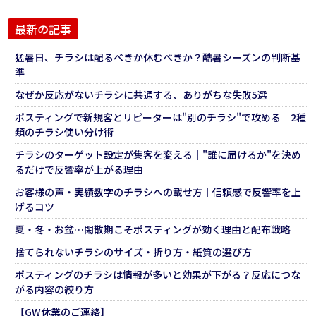
最新の記事
猛暑日、チラシは配るべきか休むべきか？酷暑シーズンの判断基
準
なぜか反応がないチラシに共通する、ありがちな失敗5選
ポスティングで新規客とリピーターは"別のチラシ"で攻める｜2種
類のチラシ使い分け術
チラシのターゲット設定が集客を変える｜"誰に届けるか"を決め
るだけで反響率が上がる理由
お客様の声・実績数字のチラシへの載せ方｜信頼感で反響率を上
げるコツ
夏・冬・お盆…閑散期こそポスティングが効く理由と配布戦略
捨てられないチラシのサイズ・折り方・紙質の選び方
ポスティングのチラシは情報が多いと効果が下がる？反応につな
がる内容の絞り方
【GW休業のご連絡】