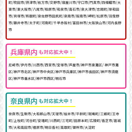
町/吹田市/摂津市/枚方市/交野市/寝屋川市/守口市/門真市/四條畷市/大
東市/東大阪市/八尾市/柏原市/和泉市/高石市/泉大津市/忠岡町/岸和田
市/貝塚市/熊取町/泉佐野市田尻町/泉南市/阪南市/岬町/松原市/羽曳野
市/藤井寺市/太子町/河南町/千早赤阪村/富田林市/大阪狭山市/河内長野
市
兵庫
県内
も対応拡大中！
尼崎市/伊丹市/川西市/西宮市/宝塚市/芦屋市/神戸市東灘区/ 神戸市灘
区/神戸市北区/神戸市中央区/神戸市兵庫区/神戸市長田区/神戸市須磨
区/神戸市垂水区/神戸市西区/明石市
奈良県内
も対応拡大中！
奈良市/生駒市/大和郡山市/天理市/桜井市/平群町/斑鳩町/三郷町/王寺
町/上牧町/河合町/安堵町/川西町/三宅町/田原本町/広陵町/香芝市/葛城
市/大和高田市/橿原市/明日香村/高取町/御所市/大淀町