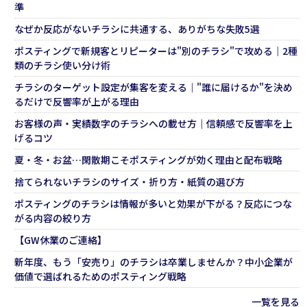
準
なぜか反応がないチラシに共通する、ありがちな失敗5選
ポスティングで新規客とリピーターは"別のチラシ"で攻める｜2種
類のチラシ使い分け術
チラシのターゲット設定が集客を変える｜"誰に届けるか"を決め
るだけで反響率が上がる理由
お客様の声・実績数字のチラシへの載せ方｜信頼感で反響率を上
げるコツ
夏・冬・お盆…閑散期こそポスティングが効く理由と配布戦略
捨てられないチラシのサイズ・折り方・紙質の選び方
ポスティングのチラシは情報が多いと効果が下がる？反応につな
がる内容の絞り方
【GW休業のご連絡】
新年度、もう「安売り」のチラシは卒業しませんか？中小企業が
価値で選ばれるためのポスティング戦略
一覧を見る