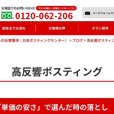
お電話でのお問い合わせ
平日:月曜日～金曜日 / 8:30～17:30
0120-062-206
メールフォームで
配布までの流れ
お客様の声
チラシ制作
らの反響獲得｜日本ポスティングセンター）
>
ブログ
>
高反響ポスティ
高反響ポスティング
「単価の安さ」で選んだ時の落とし