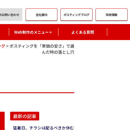
会社案内
ポスティング
ブログ
採用情報
の
お問い合わせ
Web制作のメニュー＋
よくある質問
ング
>
ポスティングを「単価の安さ」で選
んだ時の落とし穴
最新の記事
猛暑日、チラシは配るべきか休む