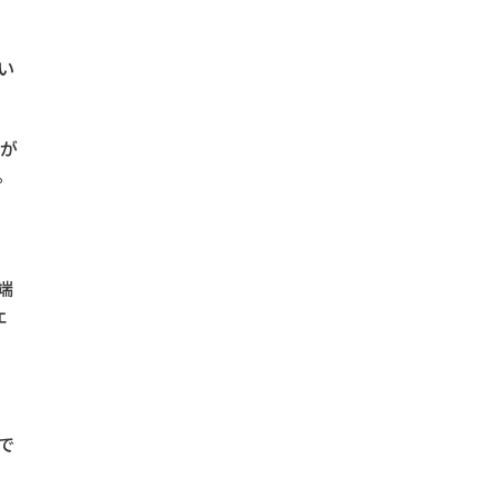
い
タ
が
。
端
ェ
で