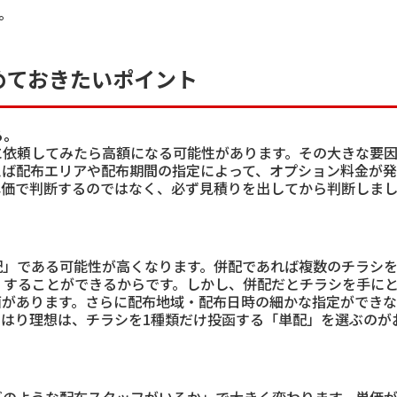
。
めておきたいポイント
る。
に依頼してみたら高額になる可能性があります。その大きな要
えば配布エリアや配布期間の指定によって、オプション料金が
単価で判断するのではなく、必ず見積りを出してから判断しま
配」である可能性が高くなります。併配であれば複数のチラシ
くすることができるからです。しかし、併配だとチラシを手に
面があります。さらに配布地域・配布日時の細かな指定ができ
やはり理想は、チラシを1種類だけ投函する「単配」を選ぶのが
どのような配布スタッフがいるか」で大きく変わります。単価