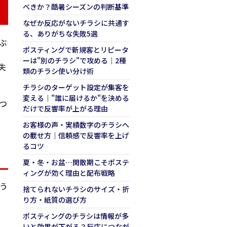
べきか？酷暑シーズンの判断基準
なぜか反応がないチラシに共通す
る、ありがちな失敗5選
ぶ
ポスティングで新規客とリピータ
ーは"別のチラシ"で攻める｜2種
失
類のチラシ使い分け術
チラシのターゲット設定が集客を
変える｜"誰に届けるか"を決める
つ
だけで反響率が上がる理由
お客様の声・実績数字のチラシへ
の載せ方｜信頼感で反響率を上げ
るコツ
夏・冬・お盆…閑散期こそポステ
ィングが効く理由と配布戦略
う
捨てられないチラシのサイズ・折
り方・紙質の選び方
ポスティングのチラシは情報が多
いと効果が下がる？反応につなが