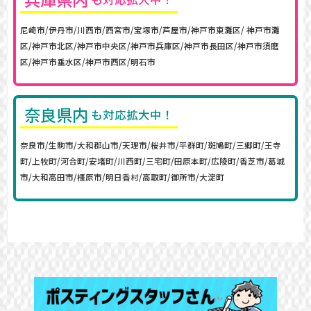
尼崎市/伊丹市/川西市/西宮市/宝塚市/芦屋市/神戸市東灘区/ 神戸市灘
区/神戸市北区/神戸市中央区/神戸市兵庫区/神戸市長田区/神戸市須磨
区/神戸市垂水区/神戸市西区/明石市
奈良県内
も対応拡大中！
奈良市/生駒市/大和郡山市/天理市/桜井市/平群町/斑鳩町/三郷町/王寺
町/上牧町/河合町/安堵町/川西町/三宅町/田原本町/広陵町/香芝市/葛城
市/大和高田市/橿原市/明日香村/高取町/御所市/大淀町