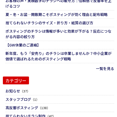
お客様の声・実績数字のチラシへの載せ方｜信頼感で反響率を上
げるコツ
夏・冬・お盆…閑散期こそポスティングが効く理由と配布戦略
捨てられないチラシのサイズ・折り方・紙質の選び方
ポスティングのチラシは情報が多いと効果が下がる？反応につな
がる内容の絞り方
【GW休業のご連絡】
新年度、もう「安売り」のチラシは卒業しませんか？中小企業が
価値で選ばれるためのポスティング戦略
一覧を見る
カテゴリー
お知らせ
（37）
スタッフブログ
（1）
高反響ポスティング
（138）
捨てられないチラシ制作
（47）