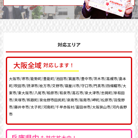
対応エリア
大阪
全域
対応します！
大阪市/堺市/能勢町/豊能町/池田市/箕面市/豊中市/茨木市/高槻市/島本
町/吹田市/摂津市/枚方市/交野市/寝屋川市/守口市/門真市/四條畷市/大
東市/東大阪市/八尾市/柏原市/和泉市/高石市/泉大津市/忠岡町/岸和田
市/貝塚市/熊取町/泉佐野市田尻町/泉南市/阪南市/岬町/松原市/羽曳野
市/藤井寺市/太子町/河南町/千早赤阪村/富田林市/大阪狭山市/河内長野
市
兵庫
県内
も対応拡大中！