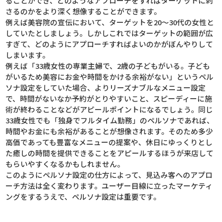
ることができ、どのようなアプローチをすればターゲットに刺
さるのかをより深く想像することができます。
例えば美容院の宣伝において、ターゲットを20～30代の女性と
していたとしましょう。しかしこれではターゲットの範囲が広
すぎて、どのようにアプローチすればよいのかがぼんやりして
しまいます。
例えば「33歳女性の専業主婦で、2歳の子どもがいる。子ども
がいるため美容にお金や時間をかける余裕がない」というペル
ソナ設定をしていた場合、よりリーズナブルなメニュー設定
で、時間がないなか予約がとりやすいこと、スピーディーに施
術が終わることなどがアピールポイントになるでしょう。同じ
33歳女性でも「独身でフルタイム勤務」のペルソナであれば、
時間やお金にも余裕があることが想像されます。そのため多少
高価であっても豊富なメニューの提案や、休日にゆっくりとし
た癒しの時間を提供できることをアピールするほうが来店して
もらいやすくなるかもしれません。
このようにペルソナ設定の仕方によって、見込み客へのアプロ
ーチ方法は全く変わります。ユーザー目線に立ったマーケティ
ングをするうえで、ペルソナ設定は重要です。