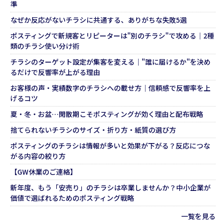
準
なぜか反応がないチラシに共通する、ありがちな失敗5選
ポスティングで新規客とリピーターは"別のチラシ"で攻める｜2種
類のチラシ使い分け術
チラシのターゲット設定が集客を変える｜"誰に届けるか"を決め
るだけで反響率が上がる理由
お客様の声・実績数字のチラシへの載せ方｜信頼感で反響率を上
げるコツ
夏・冬・お盆…閑散期こそポスティングが効く理由と配布戦略
捨てられないチラシのサイズ・折り方・紙質の選び方
ポスティングのチラシは情報が多いと効果が下がる？反応につな
がる内容の絞り方
【GW休業のご連絡】
新年度、もう「安売り」のチラシは卒業しませんか？中小企業が
価値で選ばれるためのポスティング戦略
一覧を見る