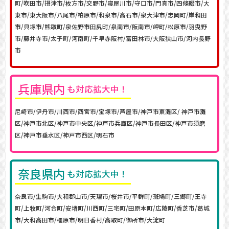
町/吹田市/摂津市/枚方市/交野市/寝屋川市/守口市/門真市/四條畷市/大
東市/東大阪市/八尾市/柏原市/和泉市/高石市/泉大津市/忠岡町/岸和田
市/貝塚市/熊取町/泉佐野市田尻町/泉南市/阪南市/岬町/松原市/羽曳野
市/藤井寺市/太子町/河南町/千早赤阪村/富田林市/大阪狭山市/河内長野
市
兵庫
県内
も対応拡大中！
尼崎市/伊丹市/川西市/西宮市/宝塚市/芦屋市/神戸市東灘区/ 神戸市灘
区/神戸市北区/神戸市中央区/神戸市兵庫区/神戸市長田区/神戸市須磨
区/神戸市垂水区/神戸市西区/明石市
奈良県内
も対応拡大中！
奈良市/生駒市/大和郡山市/天理市/桜井市/平群町/斑鳩町/三郷町/王寺
町/上牧町/河合町/安堵町/川西町/三宅町/田原本町/広陵町/香芝市/葛城
市/大和高田市/橿原市/明日香村/高取町/御所市/大淀町